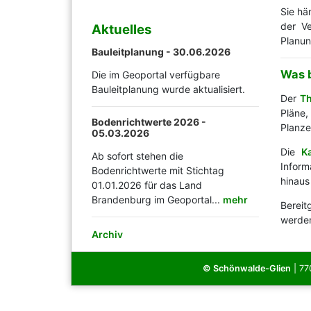
Sie hä
der Ve
Aktuelles
Planun
Bauleitplanung -
30.06.2026
Was b
Die im Geoportal verfügbare
Bauleitplanung wurde aktualisiert.
Der
T
Pläne,
Bodenrichtwerte 2026 -
Planze
05.03.2026
Die
K
Ab sofort stehen die
Inform
Bodenrichtwerte mit Stichtag
hinau
01.01.2026 für das Land
Brandenburg im Geoportal...
mehr
Bereit
werden
Archiv
© Schönwalde-Glien
| 77