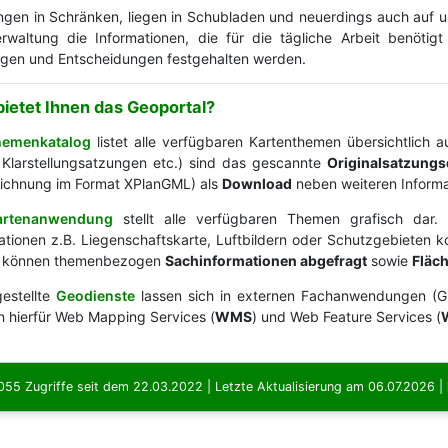
ngen in Schränken, liegen in Schubladen und neuerdings auch auf uns
rwaltung die Informationen, die für die tägliche Arbeit benöt
gen und Entscheidungen festgehalten werden.
ietet Ihnen das Geoportal?
hemenkatalog
listet alle verfügbaren Kartenthemen übersichtlich 
 Klarstellungsatzungen etc.) sind das gescannte
Originalsatzung
ichnung im Format XPlanGML) als
Download
neben weiteren Informa
artenanwendung
stellt alle verfügbaren Themen grafisch dar.
ationen z.B. Liegenschaftskarte, Luftbildern oder Schutzgebieten 
s können themenbezogen
Sachinformationen abgefragt
sowie
Fläc
gestellte
Geodienste
lassen sich in externen Fachanwendungen (G
 hierfür Web Mapping Services (
WMS
) und Web Feature Services (
055 Zugriffe seit dem 22.03.2022 | Letzte Aktualisierung am 06.07.2026 |